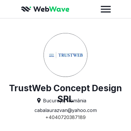
TrustWeb Concept Design
SRL
București, România
cabalaurazvan@yahoo.com
+4040720387189